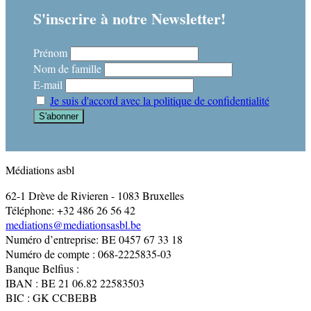
S'inscrire à notre Newsletter!
Prénom
Nom de famille
E-mail
Je suis d'accord avec la politique de confidentialité
Médiations asbl
62-1 Drève de Rivieren - 1083 Bruxelles
Téléphone: +32 486 26 56 42
mediations@mediationsasbl.be
Numéro d’entreprise: BE 0457 67 33 18
Numéro de compte : 068-2225835-03
Banque Belfius :
IBAN : BE 21 06.82 22583503
BIC : GK CCBEBB