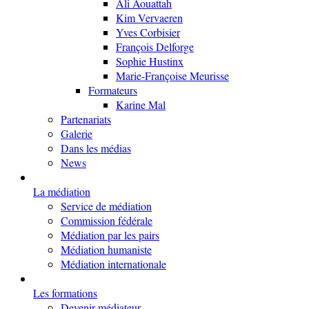
Ali Aouattah
Kim Vervaeren
Yves Corbisier
François Delforge
Sophie Hustinx
Marie-Françoise Meurisse
Formateurs
Karine Mal
Partenariats
Galerie
Dans les médias
News
La médiation
Service de médiation
Commission fédérale
Médiation par les pairs
Médiation humaniste
Médiation internationale
Les formations
Devenir médiateur