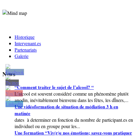
Historique
Intervenant.es
Partenariats
Galerie
News
“Comment traiter le sujet de l’alcool? “
L’alcool est souvent considéré comme un phénomène plutôt
anodin, inévitablement bienvenu dans les fêtes, les dÎners,...
Une vidéoformation de situation de médiation 3 h en
matinée
dates à determiner en fonction du nombre de participant.es en
individuel ou en groupe pour les...
Une formation “Viv(r)e nos émotions; savez-vous pratiquer